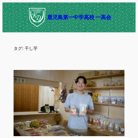
内
容
鹿児島第一中学高校 一高会
を
ス
キ
ッ
タグ:
干し芋
プ