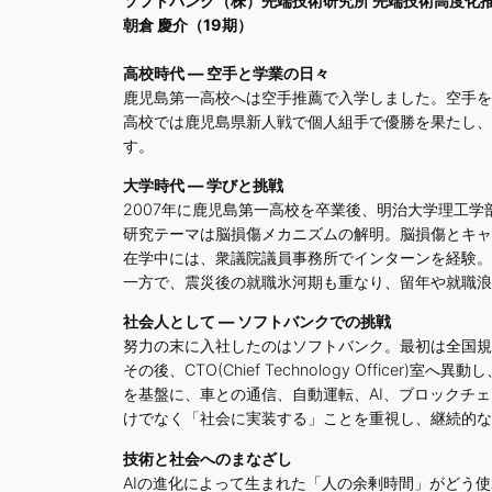
ソフトバンク（株）先端技術研究所 先端技術高度化推
朝倉 慶介（19期）
高校時代 ― 空手と学業の日々
鹿児島第一高校へは空手推薦で入学しました。空手を
高校では鹿児島県新人戦で個人組手で優勝を果たし、
す。
大学時代 ― 学びと挑戦
2007年に鹿児島第一高校を卒業後、明治大学理工
研究テーマは脳損傷メカニズムの解明。脳損傷とキャ
在学中には、衆議院議員事務所でインターンを経験。
一方で、震災後の就職氷河期も重なり、留年や就職浪
社会人として ― ソフトバンクでの挑戦
努力の末に入社したのはソフトバンク。最初は全国規
その後、CTO(Chief Technology Off
を基盤に、車との通信、自動運転、AI、ブロックチ
けでなく「社会に実装する」ことを重視し、継続的な
技術と社会へのまなざし
AIの進化によって生まれた「人の余剰時間」がどう