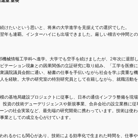
進室 室長
続けたいという思いと、将来の大学進学を見据えての選択でした。
翌年も連覇。インターハイにも出場できました。厳しい稽古や仲間との
学部機械情報工学科へ進学。大学でも空手を続けましたが、2年次に退部
ビテーション現象との因果関係の立証研究に取り組み、「工学を医療に
衆議院議員会館に通い、秘書の仕事を手伝いながら社会を学ぶ貴重な機
人を経験。大学の研究室の特別研究員として在籍しながら、就職活動
模の基地局建設プロジェクトに従事し、日本の通信インフラ整備を現場
icer)室へ異動し、投資の技術デューデリジェンスや新規事業、合弁会社の設立
ェーンの社会実装など、最先端の研究開発に携わっています。技術は使
事業としての成立を心がけています。
使われるかにも関心があり、技術による効率化で生まれた時間を、仕事