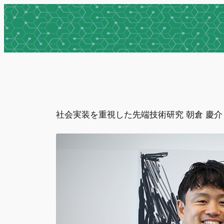
内
容
を
ス
キ
ッ
プ
社会実装を重視した先端技術研究 朝倉 慶介