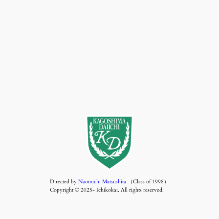
Directed by
Naomichi Matsushita
（Class of 1998）
Copyright © 2025- Ichikokai. All rights reserved.